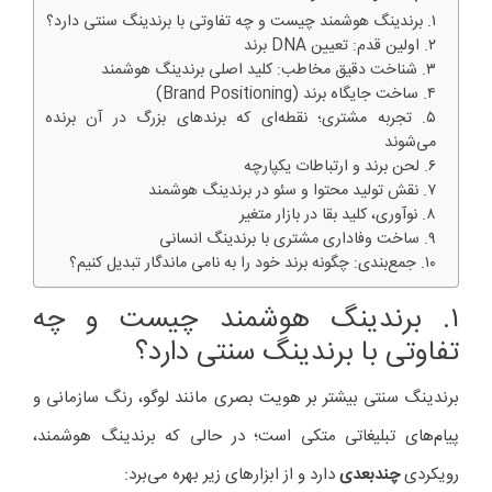
۱. برندینگ هوشمند چیست و چه تفاوتی با برندینگ سنتی دارد؟
۲. اولین قدم: تعیین DNA برند
۳. شناخت دقیق مخاطب: کلید اصلی برندینگ هوشمند
۴. ساخت جایگاه برند (Brand Positioning)
۵. تجربه مشتری؛ نقطه‌ای که برندهای بزرگ در آن برنده
می‌شوند
۶. لحن برند و ارتباطات یکپارچه
۷. نقش تولید محتوا و سئو در برندینگ هوشمند
۸. نوآوری، کلید بقا در بازار متغیر
۹. ساخت وفاداری مشتری با برندینگ انسانی
۱۰. جمع‌بندی: چگونه برند خود را به نامی ماندگار تبدیل کنیم؟
۱. برندینگ هوشمند چیست و چه
تفاوتی با برندینگ سنتی دارد؟
برندینگ سنتی بیشتر بر هویت بصری مانند لوگو، رنگ سازمانی و
پیام‌های تبلیغاتی متکی است؛ در حالی که برندینگ هوشمند،
رویکردی
چندبعدی
دارد و از ابزارهای زیر بهره می‌برد: