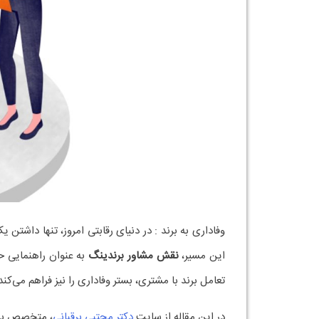
وظایف کلیدی مشاور برندینگ در تجربه مشتری
نقش مشاور برندینگ در ایجاد وفاداری به برند
مثال واقعی: برندهایی که با برندینگ هوشمندانه مشتر
چرا باید از مشاور برندینگ استفاده کنیم؟
جمع‌بندی: برندینگ یعنی تجربه + وفاداری
برندینگ چیست و چرا اه
برندینگ
فرآیند ساخت و تثبیت یک هویت مشخص، پایدا
شنیدن نام کسب‌وکار شما تجربه می‌کند.
کلمات کلیدی مرتبط: مشاور برندینگ، هویت برند، استرا
تجربه مشتری: قلب تپنده‌
تجربه مشتری یا
Customer Experience (CX)
تمام 
از فروش. برندهایی که تجربه‌ای مثبت، منسجم و احس